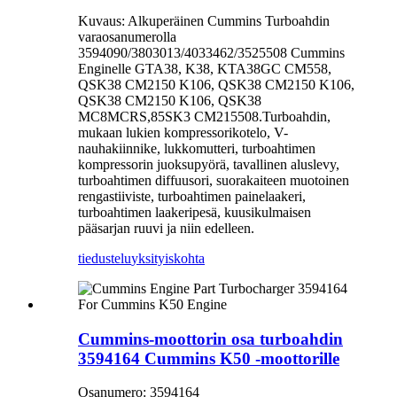
Kuvaus: Alkuperäinen Cummins Turboahdin
varaosanumerolla
3594090/3803013/4033462/3525508 Cummins
Enginelle GTA38, K38, KTA38GC CM558,
QSK38 CM2150 K106, QSK38 CM2150 K106,
QSK38 CM2150 K106, QSK38
MC8MCRS,85SK3 CM215508.Turboahdin,
mukaan lukien kompressorikotelo, V-
nauhakiinnike, lukkomutteri, turboahtimen
kompressorin juoksupyörä, tavallinen aluslevy,
turboahtimen diffuusori, suorakaiteen muotoinen
rengastiiviste, turboahtimen painelaakeri,
turboahtimen laakeripesä, kuusikulmaisen
pääsarjan ruuvi ja niin edelleen.
tiedustelu
yksityiskohta
Cummins-moottorin osa turboahdin
3594164 Cummins K50 -moottorille
Osanumero: 3594164