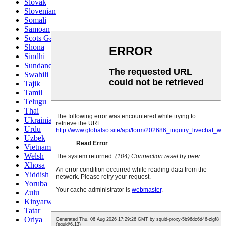
Slovak
Slovenian
Somali
Samoan
Scots Gaelic
Shona
Sindhi
Sundanese
Swahili
Tajik
Tamil
Telugu
Thai
Ukrainian
Urdu
Uzbek
Vietnamese
Welsh
Xhosa
Yiddish
Yoruba
Zulu
Kinyarwanda
Tatar
Oriya