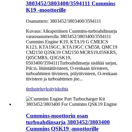
3803452/3803400/3594111 Cummins
K19 -moottorille
Osanumero: 3803452/3803400/3594111
Kuvaus: Alkuperäinen Cummins-turboahdinsarja
varaosanumerolla 3803452/3803400/3594111
Cummins Engine K19, KTA19 G CMEICS
K123, KTA19GC, KTA19GC CM558, QMC19
CM2150 Q3SK19 CM2150 MCRS19,05SKRS,
Q05CMRS, Q3GSK19,
0503400/3594111Turboahdinsarja sisältää sarjan,
Pdc:n, liitäntätiivisteen, O-renkaan tiivisteen,
turboahtimen tiivisteen, pölytiivisteen, O-renkaan
tiivisteen ja turboahtimen jne...
tiedustelu
yksityiskohta
Cummins-moottorin osan
turboahdinsarja 3803452/3803400
Cummins QSK19 -moottorille