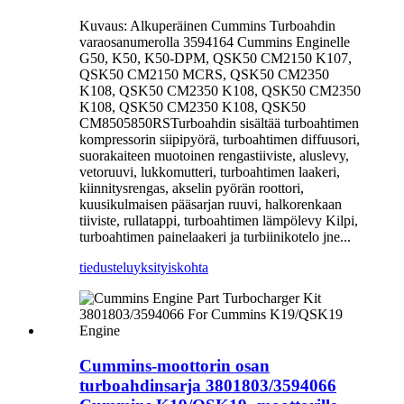
Kuvaus: Alkuperäinen Cummins Turboahdin
varaosanumerolla 3594164 Cummins Enginelle
G50, K50, K50-DPM, QSK50 CM2150 K107,
QSK50 CM2150 MCRS, QSK50 CM2350
K108, QSK50 CM2350 K108, QSK50 CM2350
K108, QSK50 CM2350 K108, QSK50
CM8505850RSTurboahdin sisältää turboahtimen
kompressorin siipipyörä, turboahtimen diffuusori,
suorakaiteen muotoinen rengastiiviste, aluslevy,
vetoruuvi, lukkomutteri, turboahtimen laakeri,
kiinnitysrengas, akselin pyörän roottori,
kuusikulmaisen pääsarjan ruuvi, halkorenkaan
tiiviste, rullatappi, turboahtimen lämpölevy Kilpi,
turboahtimen painelaakeri ja turbiinikotelo jne...
tiedustelu
yksityiskohta
Cummins-moottorin osan
turboahdinsarja 3801803/3594066