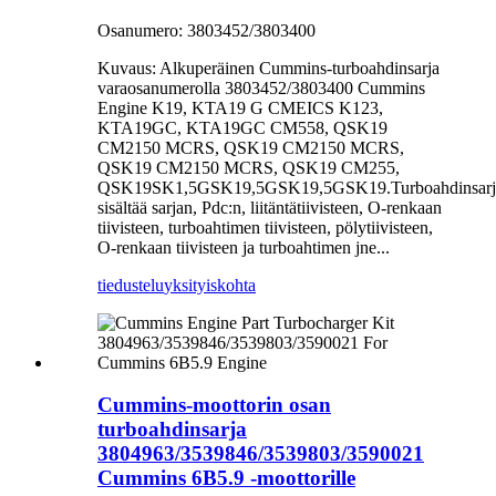
Osanumero: 3803452/3803400
Kuvaus: Alkuperäinen Cummins-turboahdinsarja
varaosanumerolla 3803452/3803400 Cummins
Engine K19, KTA19 G CMEICS K123,
KTA19GC, KTA19GC CM558, QSK19
CM2150 MCRS, QSK19 CM2150 MCRS,
QSK19 CM2150 MCRS, QSK19 CM255,
QSK19SK1,5GSK19,5GSK19,5GSK19.Turboahdinsarj
sisältää sarjan, Pdc:n, liitäntätiivisteen, O-renkaan
tiivisteen, turboahtimen tiivisteen, pölytiivisteen,
O-renkaan tiivisteen ja turboahtimen jne...
tiedustelu
yksityiskohta
Cummins-moottorin osan
turboahdinsarja
3804963/3539846/3539803/3590021
Cummins 6B5.9 -moottorille