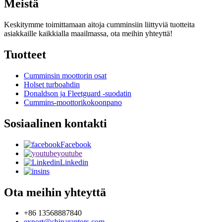
Meistä
Keskitymme toimittamaan aitoja cumminsiin liittyviä tuotteita
asiakkaille kaikkialla maailmassa, ota meihin yhteyttä!
Tuotteet
Cumminsin moottorin osat
Holset turboahdin
Donaldson ja Fleetguard -suodatin
Cummins-moottorikokoonpano
Sosiaalinen kontakti
Facebook
youtube
Linkedin
ins
Ota meihin yhteyttä
+86 13568887840
export@chinaraptors.com