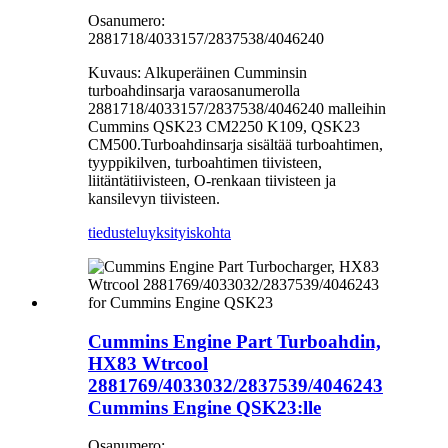
Osanumero:
2881718/4033157/2837538/4046240
Kuvaus: Alkuperäinen Cumminsin
turboahdinsarja varaosanumerolla
2881718/4033157/2837538/4046240 malleihin
Cummins QSK23 CM2250 K109, QSK23
CM500.Turboahdinsarja sisältää turboahtimen,
tyyppikilven, turboahtimen tiivisteen,
liitäntätiivisteen, O-renkaan tiivisteen ja
kansilevyn tiivisteen.
tiedustelu
yksityiskohta
Cummins Engine Part Turboahdin,
HX83 Wtrcool
2881769/4033032/2837539/4046243
Cummins Engine QSK23:lle
Osanumero: