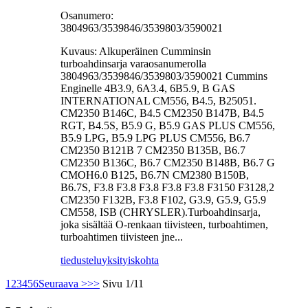
Osanumero:
3804963/3539846/3539803/3590021
Kuvaus: Alkuperäinen Cumminsin
turboahdinsarja varaosanumerolla
3804963/3539846/3539803/3590021 Cummins
Enginelle 4B3.9, 6A3.4, 6B5.9, B GAS
INTERNATIONAL CM556, B4.5, B25051.
CM2350 B146C, B4.5 CM2350 B147B, B4.5
RGT, B4.5S, B5.9 G, B5.9 GAS PLUS CM556,
B5.9 LPG, B5.9 LPG PLUS CM556, B6.7
CM2350 B121B 7 CM2350 B135B, B6.7
CM2350 B136C, B6.7 CM2350 B148B, B6.7 G
CMOH6.0 B125, B6.7N CM2380 B150B,
B6.7S, F3.8 F3.8 F3.8 F3.8 F3.8 F3150 F3128,2
CM2350 F132B, F3.8 F102, G3.9, G5.9, G5.9
CM558, ISB (CHRYSLER).Turboahdinsarja,
joka sisältää O-renkaan tiivisteen, turboahtimen,
turboahtimen tiivisteen jne...
tiedustelu
yksityiskohta
1
2
3
4
5
6
Seuraava >
>>
Sivu 1/11