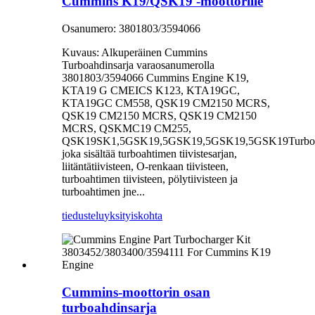
Cummins K19/QSK19 -moottorille
Osanumero: 3801803/3594066
Kuvaus: Alkuperäinen Cummins
Turboahdinsarja varaosanumerolla
3801803/3594066 Cummins Engine K19,
KTA19 G CMEICS K123, KTA19GC,
KTA19GC CM558, QSK19 CM2150 MCRS,
QSK19 CM2150 MCRS, QSK19 CM2150
MCRS, QSKMC19 CM255,
QSK19SK1,5GSK19,5GSK19,5GSK19,5GSK19Turboah
joka sisältää turboahtimen tiivistesarjan,
liitäntätiivisteen, O-renkaan tiivisteen,
turboahtimen tiivisteen, pölytiivisteen ja
turboahtimen jne...
tiedustelu
yksityiskohta
Cummins-moottorin osan
turboahdinsarja