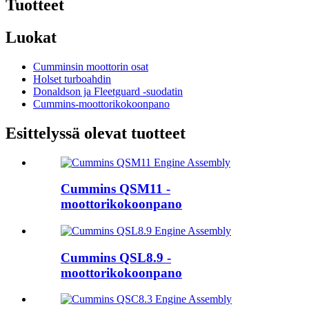
Tuotteet
Luokat
Cumminsin moottorin osat
Holset turboahdin
Donaldson ja Fleetguard -suodatin
Cummins-moottorikokoonpano
Esittelyssä olevat tuotteet
Cummins QSM11 -
moottorikokoonpano
Cummins QSL8.9 -
moottorikokoonpano