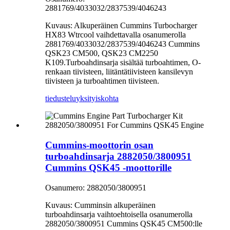
2881769/4033032/2837539/4046243
Kuvaus: Alkuperäinen Cummins Turbocharger
HX83 Wtrcool vaihdettavalla osanumerolla
2881769/4033032/2837539/4046243 Cummins
QSK23 CM500, QSK23 CM2250
K109.Turboahdinsarja sisältää turboahtimen, O-
renkaan tiivisteen, liitäntätiivisteen kansilevyn
tiivisteen ja turboahtimen tiivisteen.
tiedustelu
yksityiskohta
Cummins-moottorin osan
turboahdinsarja 2882050/3800951
Cummins QSK45 -moottorille
Osanumero: 2882050/3800951
Kuvaus: Cumminsin alkuperäinen
turboahdinsarja vaihtoehtoisella osanumerolla
2882050/3800951 Cummins QSK45 CM500:lle