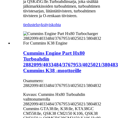
ja QSK45G:lle.Turboahdinsarja, joka sisältää
jälkimarkkinoiden turboahtimen, turboahtimen
tiivistesarjan, liitäntätiivisteen, turboahtimen
tiivisteen ja O-renkaan tiivisteen.
tiedustelu
yksityiskohta
Cummins Engine Part Hx80
Turboahdin
2882099/4033484/3767953/4025021/38048
Cummins K38 -moottorille
Osanumero:
2882099/4033484/3767953/4025021/3804832
Kuvaus: Cummins Hx80 Turboahdin
vaihtonumerolla
2882099/4033484/3767953/4025021/3804832
Cummins GTA38:lle, K38:lle, KTA38GC
CM558:lle, QSK38 CM2150 K106, QSK38