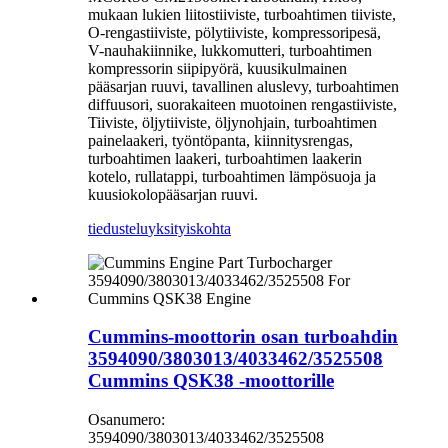
mukaan lukien liitostiiviste, turboahtimen tiiviste,
O-rengastiiviste, pölytiiviste, kompressoripesä,
V-nauhakiinnike, lukkomutteri, turboahtimen
kompressorin siipipyörä, kuusikulmainen
pääsarjan ruuvi, tavallinen aluslevy, turboahtimen
diffuusori, suorakaiteen muotoinen rengastiiviste,
Tiiviste, öljytiiviste, öljynohjain, turboahtimen
painelaakeri, työntöpanta, kiinnitysrengas,
turboahtimen laakeri, turboahtimen laakerin
kotelo, rullatappi, turboahtimen lämpösuoja ja
kuusiokolopääsarjan ruuvi.
tiedustelu
yksityiskohta
Cummins-moottorin osan turboahdin
3594090/3803013/4033462/3525508
Cummins QSK38 -moottorille
Osanumero:
3594090/3803013/4033462/3525508