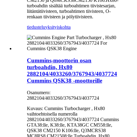
CM2150 ja Q0MCRS38CM2150 K106.Hx80-
turboahdin sisältää turboahtimen tiivistesarjan,
liitäntätiivisteen, turboahtimen tiivisteen, O-
renkaan tiivisteen ja pölytiivisteen.
tiedustelu
yksityiskohta
Cummins-moottorin osan
turboahdin, Hx80
2882104/4033260/3767943/4037724
Cummins QSK38 -moottorille
Osanumero:
2882104/4033260/3767943/4037724
Kuvaus: Cummins Turbocharger , Hx80
vaihtoehtoisella numerolla
2882104/4033260/3767943/4037724 Cummins
GTA38:lle, K38:lle, KTA38GC CM558:lle,
QSK38 CM2150 K106:lle, Q3MCRS38
MC8RS8 CM21508:lle.Turboahdin, Hx80,