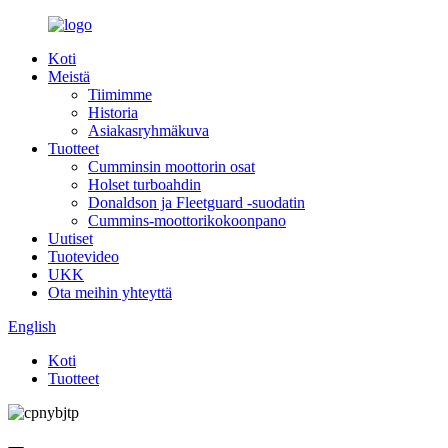
Koti
Meistä
Tiimimme
Historia
Asiakasryhmäkuva
Tuotteet
Cumminsin moottorin osat
Holset turboahdin
Donaldson ja Fleetguard -suodatin
Cummins-moottorikokoonpano
Uutiset
Tuotevideo
UKK
Ota meihin yhteyttä
English
Koti
Tuotteet