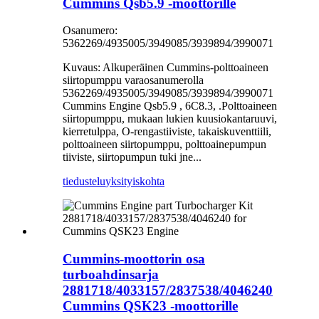
Cummins Qsb5.9 -moottorille
Osanumero:
5362269/4935005/3949085/3939894/3990071
Kuvaus: Alkuperäinen Cummins-polttoaineen
siirtopumppu varaosanumerolla
5362269/4935005/3949085/3939894/3990071
Cummins Engine Qsb5.9 , 6C8.3, .Polttoaineen
siirtopumppu, mukaan lukien kuusiokantaruuvi,
kierretulppa, O-rengastiiviste, takaiskuventtiili,
polttoaineen siirtopumppu, polttoainepumpun
tiiviste, siirtopumpun tuki jne...
tiedustelu
yksityiskohta
Cummins-moottorin osa
turboahdinsarja
2881718/4033157/2837538/4046240
Cummins QSK23 -moottorille