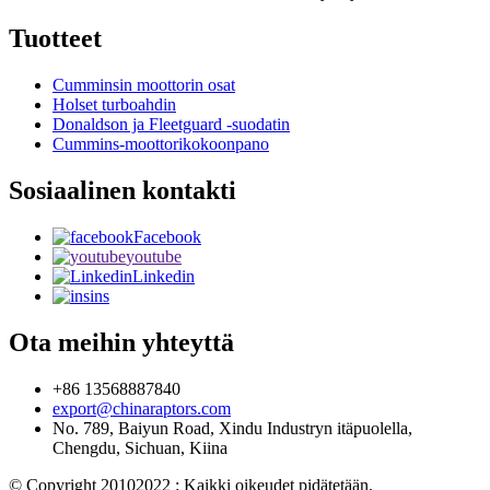
Tuotteet
Cumminsin moottorin osat
Holset turboahdin
Donaldson ja Fleetguard -suodatin
Cummins-moottorikokoonpano
Sosiaalinen kontakti
Facebook
youtube
Linkedin
ins
Ota meihin yhteyttä
+86 13568887840
export@chinaraptors.com
No. 789, Baiyun Road, Xindu Industryn itäpuolella,
Chengdu, Sichuan, Kiina
© Copyright 20102022 : Kaikki oikeudet pidätetään.