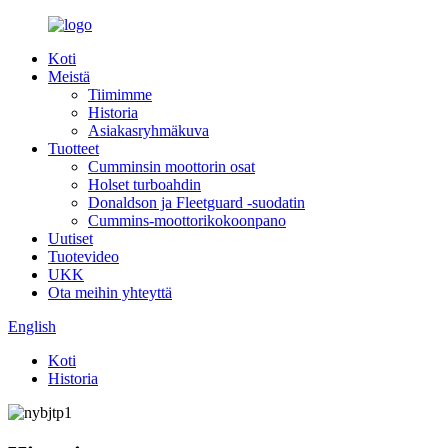
Koti
Meistä
Tiimimme
Historia
Asiakasryhmäkuva
Tuotteet
Cumminsin moottorin osat
Holset turboahdin
Donaldson ja Fleetguard -suodatin
Cummins-moottorikokoonpano
Uutiset
Tuotevideo
UKK
Ota meihin yhteyttä
English
Koti
Historia