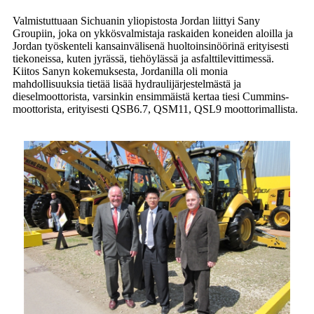
Valmistuttuaan Sichuanin yliopistosta Jordan liittyi Sany
Groupiin, joka on ykkösvalmistaja raskaiden koneiden aloilla ja
Jordan työskenteli kansainvälisenä huoltoinsinöörinä erityisesti
tiekoneissa, kuten jyrässä, tiehöylässä ja asfalttilevittimessä.
Kiitos Sanyn kokemuksesta, Jordanilla oli monia
mahdollisuuksia tietää lisää hydraulijärjestelmästä ja
dieselmoottorista, varsinkin ensimmäistä kertaa tiesi Cummins-
moottorista, erityisesti QSB6.7, QSM11, QSL9 moottorimallista.