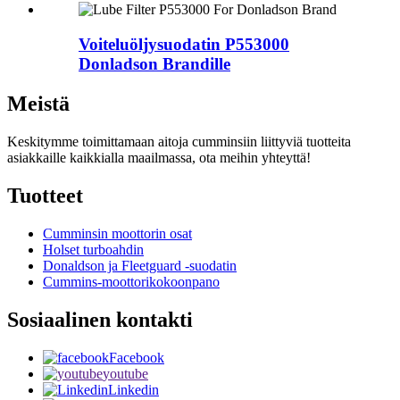
Voiteluöljysuodatin P553000
Donladson Brandille
Meistä
Keskitymme toimittamaan aitoja cumminsiin liittyviä tuotteita
asiakkaille kaikkialla maailmassa, ota meihin yhteyttä!
Tuotteet
Cumminsin moottorin osat
Holset turboahdin
Donaldson ja Fleetguard -suodatin
Cummins-moottorikokoonpano
Sosiaalinen kontakti
Facebook
youtube
Linkedin