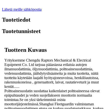
Lähetä meille sähköpostia
Tuotetiedot
Tuotetunnisteet
Tuotteen Kuvaus
Yrityksemme Chengdu Raptors Mechanical & Electrical
Equipment Co. Ltd tarjoaa pääasiassa erilaisia ​​​​autojen
ilmansuodattimia, öljynsuodattimia, polttoainesuodattimia,
vedensuodattimia, jäähdytyslisäaineita ja muita tuotteita, näitä
tuotteita käytetään laajalti hyötyajoneuvoissa, henkilöautoissa,
rakennuskoneissa , generaattorit, laivat, rautatieveturit ja muut
kentät......
Polttoainesuodatin suodattaa kaikenlaiset polttoaineessa olevat
epäpuhtaudet ja veden suojellakseen moottorin normaalia
toimintaa.Se on yksi tärkeimmistä osista
moottorijärjestelmässä.Shanghai Fleetguardin valmistaman
polttoainesuodattimen etuna on korkea suodatustarkkuus, korkea