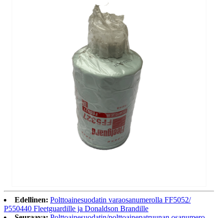
Edellinen:
Polttoainesuodatin varaosanumerolla FF5052/
P550440 Fleetguardille ja Donaldson Brandille
Seuraava:
Polttoainesuodatin/polttoainepatruunan osanumero