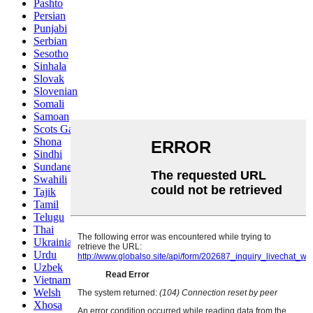
Pashto
Persian
Punjabi
Serbian
Sesotho
Sinhala
Slovak
Slovenian
Somali
Samoan
Scots Gaelic
Shona
Sindhi
Sundanese
Swahili
Tajik
Tamil
Telugu
Thai
Ukrainian
Urdu
Uzbek
Vietnamese
Welsh
Xhosa