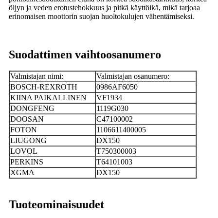
öljyn ja veden erotustehokkuus ja pitkä käyttöikä, mikä tarjoaa
erinomaisen moottorin suojan huoltokulujen vähentämiseksi.
Suodattimen vaihtoosanumero
Valmistajan nimi:
Valmistajan osanumero:
BOSCH-REXROTH
0986AF6050
KIINA PAIKALLINEN
VF1934
DONGFENG
1119G030
DOOSAN
C47100002
FOTON
1106611400005
LIUGONG
DX150
LOVOL
T750300003
PERKINS
T64101003
XGMA
DX150
Tuoteominaisuudet