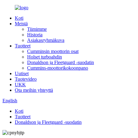
Koti
Meistä
Tiimimme
Historia
Asiakasryhmäkuva
Tuotteet
Cumminsin moottorin osat
Holset turboahdin
Donaldson ja Fleetguard -suodatin
Cummins-moottorikokoonpano
Uutiset
Tuotevideo
UKK
Ota meihin yhteyttä
English
Koti
Tuotteet
Donaldson ja Fleetguard -suodatin