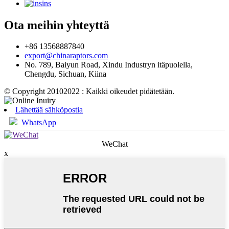
ins
Ota meihin yhteyttä
+86 13568887840
export@chinaraptors.com
No. 789, Baiyun Road, Xindu Industryn itäpuolella,
Chengdu, Sichuan, Kiina
© Copyright 20102022 : Kaikki oikeudet pidätetään.
Lähettää sähköpostia
WhatsApp
WeChat
x