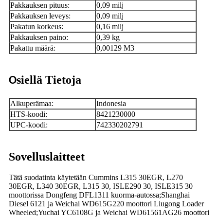
Pakkauksen pituus:
0,09 milj
Pakkauksen leveys:
0,09 milj
Pakatun korkeus:
0,16 milj
Pakkauksen paino:
0,39 kg
Pakattu määrä:
0,00129 M3
siellä Tietoja
O
Alkuperämaa:
Indonesia
HTS-koodi:
8421230000
UPC-koodi:
742330202791
Sovelluslaitteet
Tätä suodatinta käytetään Cummins L315 30EGR, L270
30EGR, L340 30EGR, L315 30, ISLE290 30, ISLE315 30
moottorissa Dongfeng DFL1311 kuorma-autossa;Shanghai
Diesel 6121 ja Weichai WD615G220 moottori Liugong Loader
Wheeled;Yuchai YC6108G ja Weichai WD61561AG26 moottori